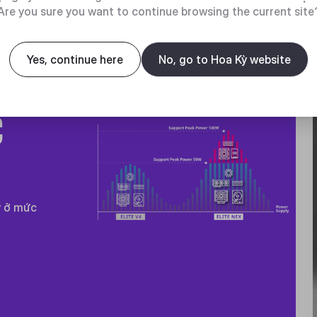
Are you sure you want to continue browsing the current site
Yes, continue here
No, go to Hoa Kỳ website
C
y ở mức