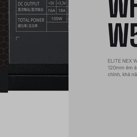
WH
W
ELITE NEX Wh
120mm êm ái
chỉnh, khả nă