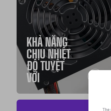
KHẢ NĂNG
CHỊU NHIỆT
ĐỘ TUYỆT
VỜI
The 