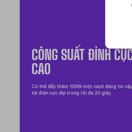
CÔNG SUẤT ĐỈNH CỰ
CAO
Có thể đẩy thêm 100W một cách đáng tin cậ
tải điện cực đại trong tối đa 20 giây.