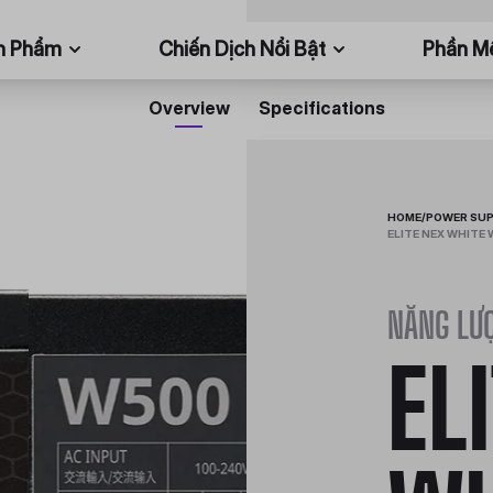
n Phẩm
Chiến Dịch Nổi Bật
Phần 
Overview
Specifications
HOME
/
POWER SUP
ELITE NEX WHITE 
NĂNG LƯỢ
EL