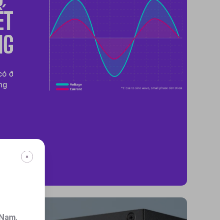
ẾT
NG
có ở
ng
 Nam
.