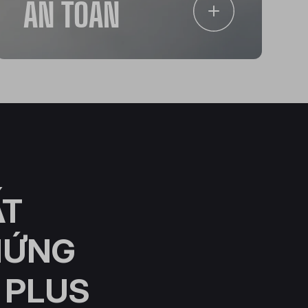
AN TOÀN
ẤT
HỨNG
 PLUS