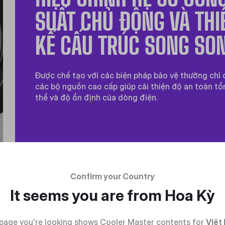
SUẤT CHỦ ĐỘNG VÀ THI
KẾ CẤU TRÚC SONG SO
Được chế tạo với các biện pháp bảo vệ thường chỉ 
các bộ nguồn cao cấp giúp cải thiện độ an toàn tổ
thể và độ ổn định của dòng điện.
Confirm your Country
It seems you are from
Hoa Kỳ
page you're looking shows Cooler Master contents for
Việt