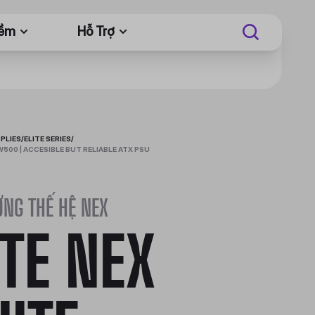
Mềm
Hỗ Trợ
PLIES
/
ELITE SERIES
/
W500 | ACCESIBLE BUT RELIABLE ATX PSU
NG THẾ HỆ NEX
ITE NEX