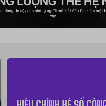
NG LƯỢNG THẾ HỆ 
ọn đáng tin cậy cho những người mới bắt đầu tìm kiếm một
cậy.
HIỆU CHỈNH HỆ SỐ CÔN