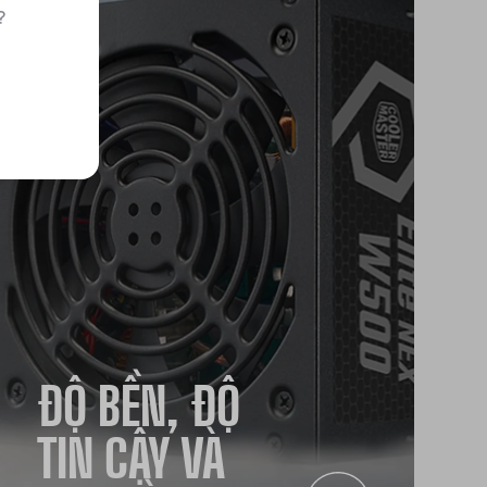
?
ĐỘ BỀN, ĐỘ
TIN CẬY VÀ