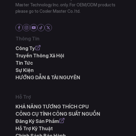
Master Technology Inc. only. For OEM/ODM products
please go to Cooler Master Co. ltd.
Thông Tin
Công Ty
Truyền Thông Xã Hội
Tin Tức
Sự Kiện
HƯỚNG DẪN & TÀI NGUYÊN
Hỗ Trợ
KHẢ NĂNG TƯƠNG THÍCH CPU
CÔNG CỤ TÍNH CÔNG SUẤT NGUỒN
Đăng Ký Sản Phẩm
Hỗ Trợ Kỹ Thuật
Chính Sách Bảo Hành