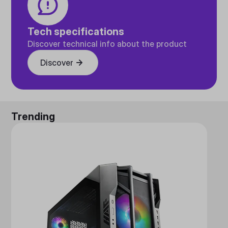
Tech specifications
Discover technical info about the product
Discover
Trending