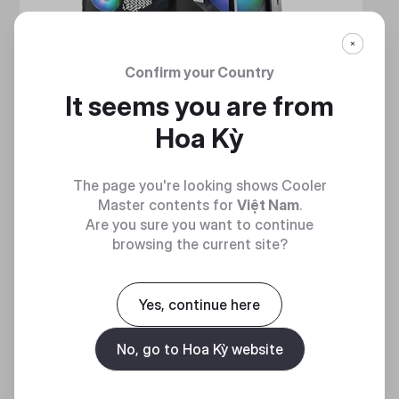
Confirm your Country
It seems you are from
Hoa Kỳ
The page you're looking shows Cooler
Master contents for
Việt Nam
.
Are you sure you want to continue
browsing the current site?
HAF 700
MẠNH MẼ VÀ TINH NHUỆ
Yes, continue here
Discover
No, go to Hoa Kỳ website