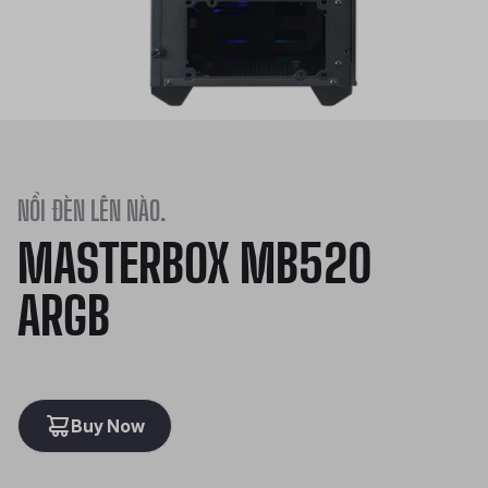
NỔI ĐÈN LÊN NÀO.
MASTERBOX MB520
ARGB
Buy Now