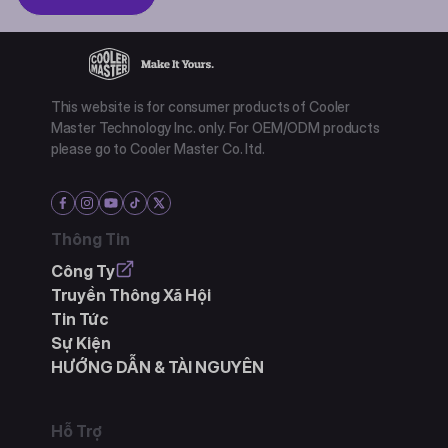
This website is for consumer products of Cooler
Master Technology Inc. only. For OEM/ODM products
please go to Cooler Master Co. ltd.
Thông Tin
Công Ty
Truyền Thông Xã Hội
Tin Tức
Sự Kiện
HƯỚNG DẪN & TÀI NGUYÊN
Hỗ Trợ