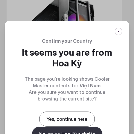
Confirm your Country
It seems you are from
Hoa Kỳ
The page you're looking shows Cooler
Master contents for
Việt Nam
.
Are you sure you want to continue
browsing the current site?
HAF 700
Yes, continue here
MẠNH MẼ VÀ TINH NHUỆ
No, go to Hoa Kỳ website