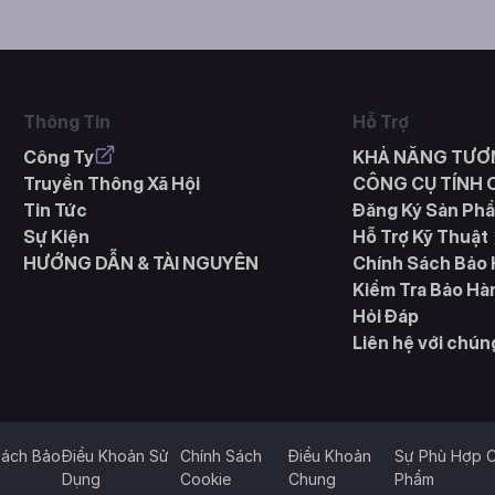
Thông Tin
Hỗ Trợ
Công Ty
KHẢ NĂNG TƯƠ
Truyền Thông Xã Hội
CÔNG CỤ TÍNH
Tin Tức
Đăng Ký Sản Ph
Sự Kiện
Hỗ Trợ Kỹ Thuật
HƯỚNG DẪN & TÀI NGUYÊN
Chính Sách Bảo
Kiểm Tra Bảo Hà
Hỏi Đáp
Liên hệ với chún
Sách Bảo
Điều Khoản Sử
Chính Sách
Điều Khoản
Sự Phù Hợp 
Dụng
Cookie
Chung
Phẩm