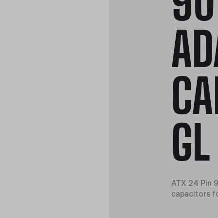
90
AD
CA
GL
ATX 24 Pin 
capacitors f