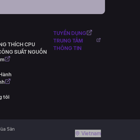
TUYỂN DỤNG
TRUNG TÂM
NG THÍCH CPU
THÔNG TIN
 CÔNG SUẤT NGUỒN
ẩm
 Hành
nh
g tôi
Của Sản
Vietnam