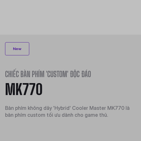
New
CHIẾC BÀN PHÍM 'CUSTOM' ĐỘC ĐÁO
MK770
Bàn phím không dây 'Hybrid' Cooler Master MK770 là
bàn phím custom tối ưu dành cho game thủ.