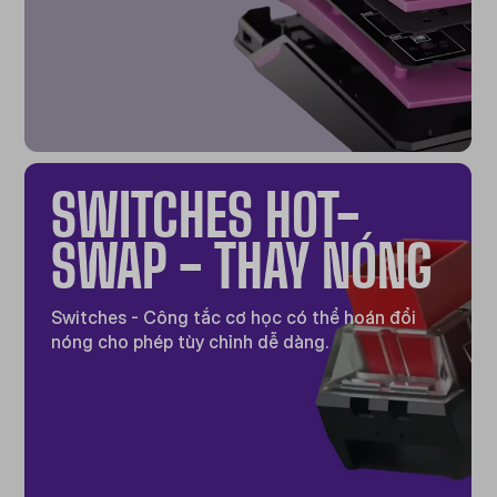
SWITCHES HOT-
SWAP - THAY NÓNG
Switches - Công tắc cơ học có thể hoán đổi
nóng cho phép tùy chỉnh dễ dàng.