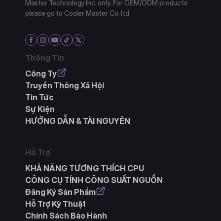
Master Technology Inc. only. For OEM/ODM products
please go to Cooler Master Co. ltd.
Thông Tin
Công Ty
Truyền Thông Xã Hội
Tin Tức
Sự Kiện
HƯỚNG DẪN & TÀI NGUYÊN
Hỗ Trợ
KHẢ NĂNG TƯƠNG THÍCH CPU
CÔNG CỤ TÍNH CÔNG SUẤT NGUỒN
Đăng Ký Sản Phẩm
Hỗ Trợ Kỹ Thuật
Chính Sách Bảo Hành