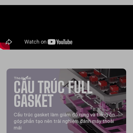
Thoải mái
CẤU TRÚC FULL
GASKET
Cấu trúc gasket làm giảm độ rung và tiếng ồn
góp phần tạo nên trải nghiệm đánh máy thoải
mái