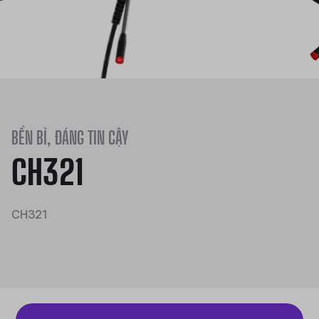
BỀN BỈ, ĐÁNG TIN CẬY
CH321
CH321