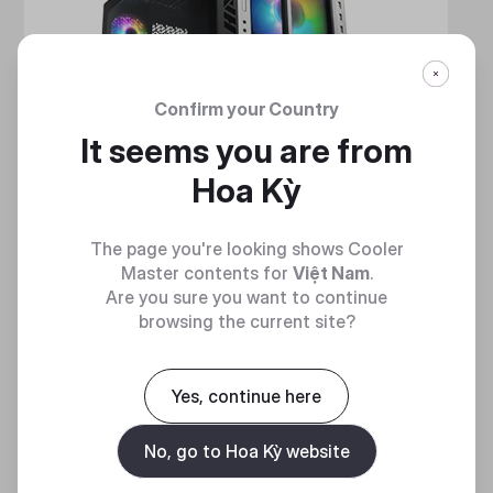
Confirm your Country
It seems you are from
Hoa Kỳ
The page you're looking shows Cooler
Master contents for
Việt Nam
.
Are you sure you want to continue
browsing the current site?
HAF 700
MẠNH MẼ VÀ TINH NHUỆ
Yes, continue here
No, go to Hoa Kỳ website
Discover