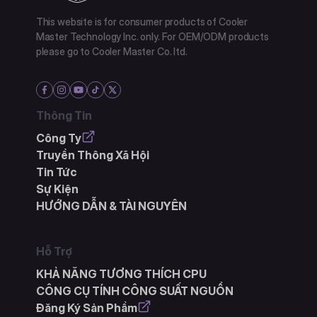
This website is for consumer products of Cooler
Master Technology Inc. only. For OEM/ODM products
please go to Cooler Master Co. ltd.
Thông Tin
Công Ty
Truyền Thông Xã Hội
Tin Tức
Sự Kiện
HƯỚNG DẪN & TÀI NGUYÊN
Hỗ Trợ
KHẢ NĂNG TƯƠNG THÍCH CPU
CÔNG CỤ TÍNH CÔNG SUẤT NGUỒN
Đăng Ký Sản Phẩm