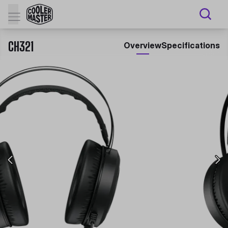
CH321
Overview
Specifications