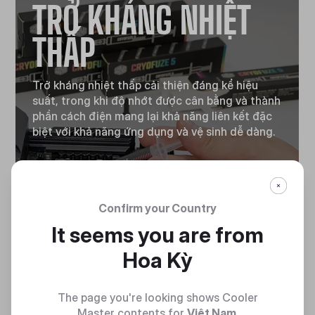
TRỞ KHÁNG NHIỆT
THẤP
Trở kháng nhiệt thấp cải thiện đáng kể hiệu
suất, trong khi độ nhớt được cân bằng và thành
phần cách điện mang lại khả năng liên kết đặc
biệt với khả năng ứng dụng và vệ sinh dễ dàng.
Confirm your Country
It seems you are from
Hoa Kỳ
KHĂN LAU
KHÔNG XƠ VẢI
The page you're looking shows Cooler
Master contents for
Việt Nam
.