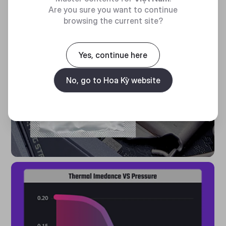
Are you sure you want to continue
Vệ sinh bề mặt trước khi bôi
browsing the current site?
keo tản nhiệt giúp đảm bảo
hiệu suất tối ưu
Yes, continue here
No, go to Hoa Kỳ website