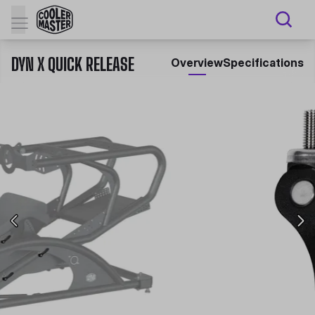
DYN X QUICK RELEASE
Overview
Specifications