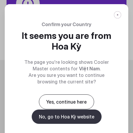
Tech specifications
Confirm your Country
Discover technical info about the product
It seems you are from
Discover
Hoa Kỳ
The page you're looking shows Cooler
Trending
Master contents for
Việt Nam
.
Are you sure you want to continue
browsing the current site?
Yes, continue here
No, go to Hoa Kỳ website