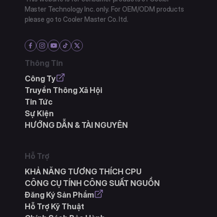
Master Technology Inc. only. For OEM/ODM products
please go to Cooler Master Co. ltd.
Thông Tin
Công Ty
Truyền Thông Xã Hội
Tin Tức
Sự Kiện
HƯỚNG DẪN & TÀI NGUYÊN
Hỗ Trợ
KHẢ NĂNG TƯƠNG THÍCH CPU
CÔNG CỤ TÍNH CÔNG SUẤT NGUỒN
Đăng Ký Sản Phẩm
Hỗ Trợ Kỹ Thuật