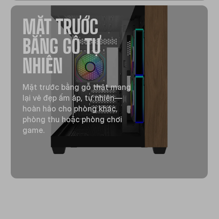
MẶT TRƯỚC
BẰNG GỖ TỰ
NHIÊN
Mặt trước bằng gỗ thật mang
lại vẻ đẹp ấm áp, tự nhiên—
hoàn hảo cho phòng khác,
phòng thu hoặc phòng chơi
game.