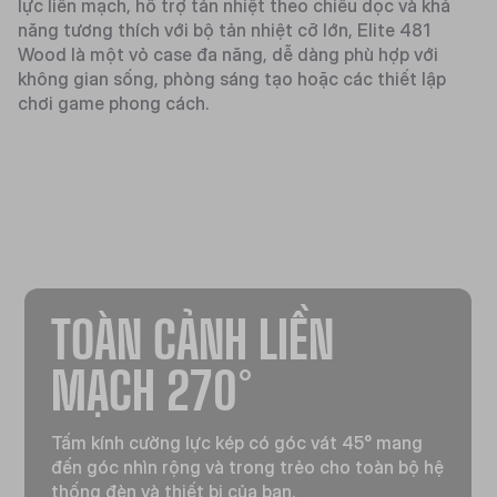
lực liền mạch, hỗ trợ tản nhiệt theo chiều dọc và khả
năng tương thích với bộ tản nhiệt cỡ lớn, Elite 481
Wood là một vỏ case đa năng, dễ dàng phù hợp với
không gian sống, phòng sáng tạo hoặc các thiết lập
chơi game phong cách.
TOÀN CẢNH LIỀN
MẠCH 270°
Tấm kính cường lực kép có góc vát 45° mang
đến góc nhìn rộng và trong trẻo cho toàn bộ hệ
thống đèn và thiết bị của bạn.