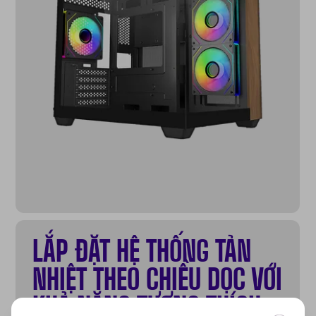
LẮP ĐẶT HỆ THỐNG TẢN
NHIỆT THEO CHIỀU DỌC VỚI
KHẢ NĂNG TƯƠNG THÍCH