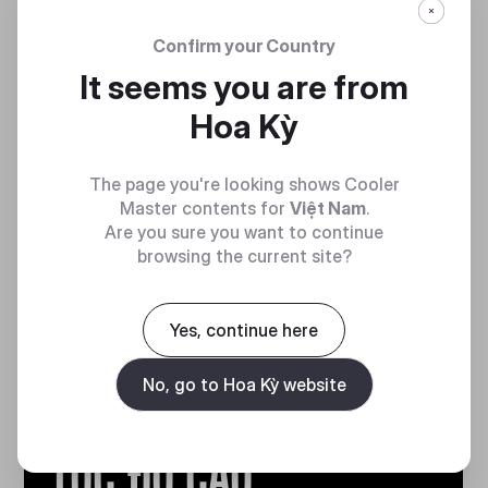
CỰC CAO
Confirm your Country
Lắp đặt lên đến 9 quạt và hỗ trợ bộ tản nhiệt
It seems you are from
kép 360mm (trên và dưới) cùng bộ tản nhiệt
Hoa Kỳ
bên hông 280mm—mang lại hiệu suất nhiệt
cao cấp trong một khung máy nhỏ gọn.
The page you're looking shows Cooler
Master contents for
Việt Nam
.
Are you sure you want to continue
browsing the current site?
Yes, continue here
No, go to Hoa Kỳ website
NÂNG CẤP
TỐC ĐỘ CAO