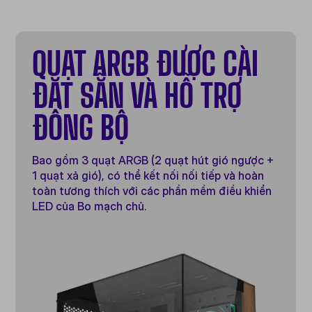
QUẠT ARGB ĐƯỢC CÀI
ĐẶT SẴN VÀ HỖ TRỢ
ĐỒNG BỘ
Bao gồm 3 quạt ARGB (2 quạt hút gió ngược +
1 quạt xả gió), có thể kết nối nối tiếp và hoàn
toàn tương thích với các phần mềm điều khiển
LED của Bo mạch chủ.