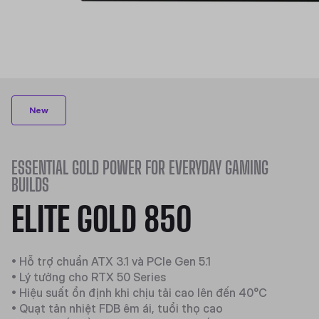
New
ESSENTIAL GOLD POWER FOR EVERYDAY GAMING
BUILDS
ELITE GOLD 850
• Hỗ trợ chuẩn ATX 3.1 và PCIe Gen 5.1
• Lý tưởng cho RTX 50 Series
• Hiệu suất ổn định khi chịu tải cao lên đến 40°C
• Quạt tản nhiệt FDB êm ái, tuổi thọ cao