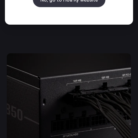
150mm, the Elite Gold’s compact design at 150mm or
less ensures easy installation across a wide range of
cases, making it ideal for space-conscious PC builds.​