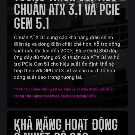
CHUẨN ATX 3.1 VÀ PCIE
GEN 5.1
Chuẩn ATX 3.1 cung cấp khả năng điều chỉnh
điện áp và dòng điện chặt chẽ hơn, hỗ trợ công
suất cực đại lên đến 200%. Elite Gold 850 đáp
ứng đầy đủ thông số kỹ thuật của ATX 3.1 và hỗ
trợ PCIe Gen 5.1 cho hiệu suất ổn định thế hệ
tiếp theo với GPU RTX 50 và các card đồ họa
công suất cao trong tương lai.
*Tất cả số liệu thống kê về hiệu suất đều được xác nhận
trong thử nghiệm ở nhiệt độ môi trường 25°C.
KHẢ NĂNG HOẠT ĐỘNG