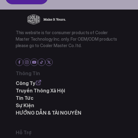
This website is for consumer products of Cooler
Master Technology Inc. only. For OEM/ODM products
please go to Cooler Master Co. ltd.
Thông Tin
Công Ty
Truyền Thông Xã Hội
Tin Tức
Sự Kiện
HƯỚNG DẪN & TÀI NGUYÊN
Hỗ Trợ