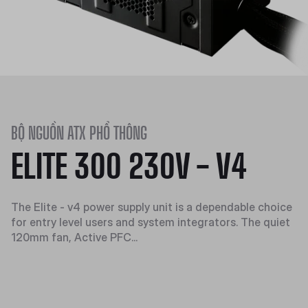
BỘ NGUỒN ATX PHỔ THÔNG
ELITE 300 230V - V4
The Elite - v4 power supply unit is a dependable choice
for entry level users and system integrators. The quiet
120mm fan, Active PFC...