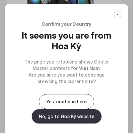
Confirm your Country
It seems you are from
Hoa Kỳ
The page you're looking shows Cooler
Master contents for
Việt Nam
.
Are you sure you want to continue
browsing the current site?
HAF 700
MẠNH MẼ VÀ TINH NHUỆ
Yes, continue here
Discover
No, go to Hoa Kỳ website