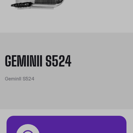
GEMINII S524
GeminII S524