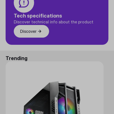
Tech specifications
Discover technical info about the product
Discover
Trending