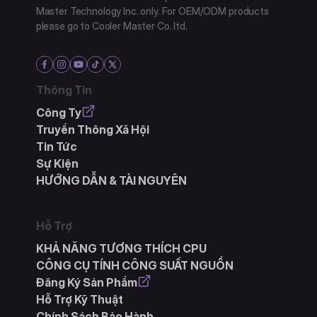
Master Technology Inc. only. For OEM/ODM products
please go to Cooler Master Co. ltd.
Thông Tin
Công Ty
Truyền Thông Xã Hội
Tin Tức
Sự Kiện
HƯỚNG DẪN & TÀI NGUYÊN
Hỗ Trợ
KHẢ NĂNG TƯƠNG THÍCH CPU
CÔNG CỤ TÍNH CÔNG SUẤT NGUỒN
Đăng Ký Sản Phẩm
Hỗ Trợ Kỹ Thuật
Chính Sách Bảo Hành