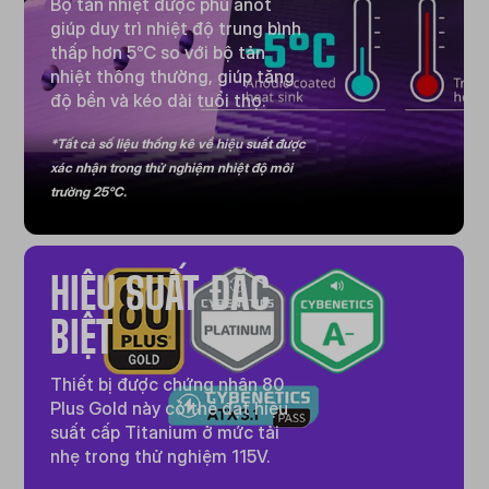
Bộ tản nhiệt được phủ anot
giúp duy trì nhiệt độ trung bình
thấp hơn 5℃ so với bộ tản
nhiệt thông thường, giúp tăng
độ bền và kéo dài tuổi thọ.
*Tất cả số liệu thống kê về hiệu suất được
xác nhận trong thử nghiệm nhiệt độ môi
trường 25°C.
HIỆU SUẤT ĐẶC
BIỆT
Thiết bị được chứng nhận 80
Plus Gold này có thể đạt hiệu
suất cấp Titanium ở mức tải
nhẹ trong thử nghiệm 115V.