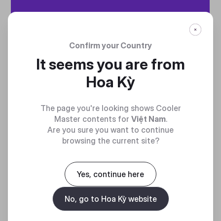
Confirm your Country
It seems you are from
Hoa Kỳ
CÁP RỜI HOÀN TOÀN
The page you're looking shows Cooler
Hệ thống cáp rời giúp giảm sự lộn xộn, tăng
Master contents for
Việt Nam
.
luồng không khí và cải thiện hiệu suất nhiệt
Are you sure you want to continue
tổng thể.
browsing the current site?
Yes, continue here
No, go to Hoa Kỳ website