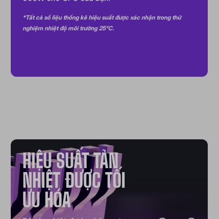
*Tất cả số liệu thống kê hiệu suất được xác nhận trong thử
nghiệm nhiệt độ môi trường 25°C.
HIỆU SUẤT TẢN
NHIỆT ĐƯỢC TỐI
ƯU HÓA