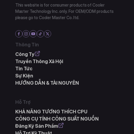
This website is for consumer products of Cooler
Master Technology Inc. only. For OEM/ODM products
please go to Cooler Master Co. ltd.
Thông Tin
Công Ty
Truyền Thông Xã Hội
Tin Tức
Sự Kiện
HƯỚNG DẪN & TÀI NGUYÊN
Hỗ Trợ
KHẢ NĂNG TƯƠNG THÍCH CPU
CÔNG CỤ TÍNH CÔNG SUẤT NGUỒN
Đăng Ký Sản Phẩm
Hỗ Trợ Kỹ Thuật