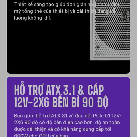
Thiết kế sáng tạo giúp đơn giản hóa tính thẩm
mỹ tổng thể của thiết bị và cải thiện đáng kể
luồng không khí.
HỖ TRỢ ATX 3.1 & CÁP
12V-2X6 BỀN BỈ 90 ĐỘ
Bao gồm hỗ trợ ATX 3.1 và đầu nối PCIe 5.1 12V-
2X6 90 độ có độ bền điện cao hơn, độ an toàn
được cải thiện và có khả năng cung cấp tới
600W cho GPU của bạn.