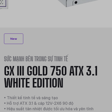
New
SỨC MẠNH BÊN TRONG SỰ TINH TẾ
GX III GOLD 750 ATX 3.1
WHITE EDITION
• Thiết kế tinh tế và sáng tạo
• Hỗ trợ ATX 3.1 & cáp 12V-2X6 90 độ
• Hiệu suất tản nhiệt được tối ưu hóa và yên tĩnh