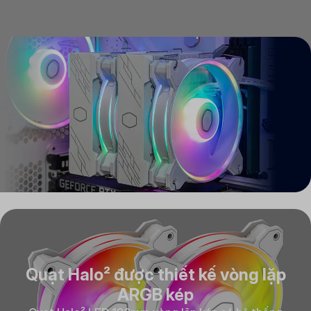
Quạt Halo² được thiết kế vòng lặp
ARGB kép