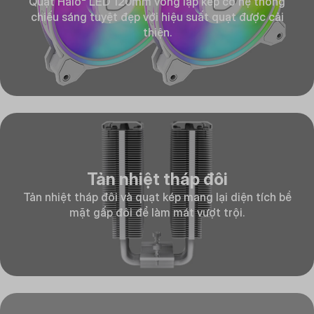
Quạt Halo² LED 120mm vòng lặp kép có hệ thống
chiếu sáng tuyệt đẹp với hiệu suất quạt được cải
thiện.
Tản nhiệt tháp đôi
Tản nhiệt tháp đôi và quạt kép mang lại diện tích bề
mặt gấp đôi để làm mát vượt trội.