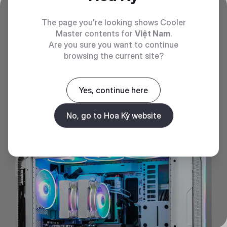
Đáp ứng nhiều loại Case
The page you're looking shows Cooler
Master contents for
Việt Nam
.
Các ống dẫn nhiệt thiết kế thấp được tối ưu hóa ở độ
Are you sure you want to continue
cao 157mm, đáp ứng hầu hết các yêu cầu về RAM và
browsing the current site?
Case.
Yes, continue here
No, go to Hoa Kỳ website