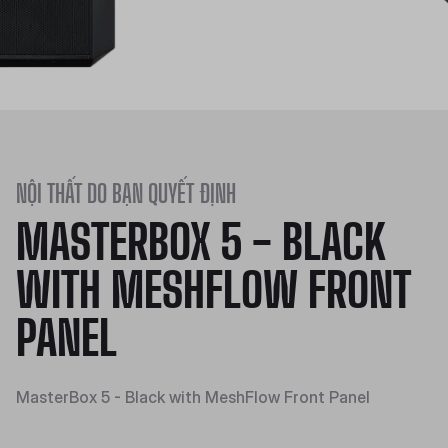
NỘI THẤT DO BẠN QUYẾT ĐỊNH
MASTERBOX 5 - BLACK
WITH MESHFLOW FRONT
PANEL
MasterBox 5 - Black with MeshFlow Front Panel