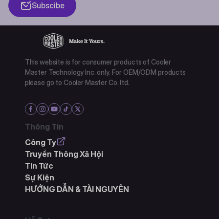
Subscibe
This website is for consumer products of Cooler
Master Technology Inc. only. For OEM/ODM products
please go to Cooler Master Co. ltd.
Thông Tin
Công Ty
Truyền Thông Xã Hội
Tin Tức
Sự Kiện
HƯỚNG DẪN & TÀI NGUYÊN