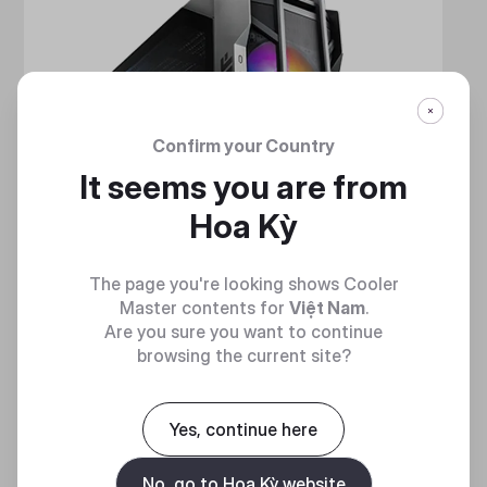
Confirm your Country
It seems you are from
Hoa Kỳ
The page you're looking shows Cooler
Master contents for
Việt Nam
.
Are you sure you want to continue
browsing the current site?
HAF 700
Yes, continue here
MẠNH MẼ VÀ TINH NHUỆ
No, go to Hoa Kỳ website