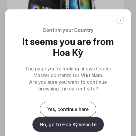
Confirm your Country
It seems you are from
Hoa Kỳ
The page you're looking shows Cooler
Master contents for
Việt Nam
.
Are you sure you want to continue
browsing the current site?
HAF 700
MẠNH MẼ VÀ TINH NHUỆ
Yes, continue here
No, go to Hoa Kỳ website
Discover