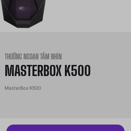
THƯỞNG NGOẠN TẦM NHÌN
MASTERBOX K500
MasterBox K500