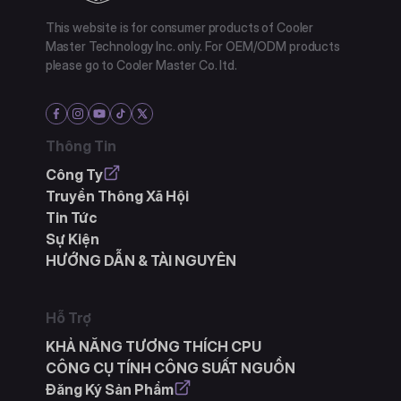
This website is for consumer products of Cooler
Master Technology Inc. only. For OEM/ODM products
please go to Cooler Master Co. ltd.
Thông Tin
Công Ty
Truyền Thông Xã Hội
Tin Tức
Sự Kiện
HƯỚNG DẪN & TÀI NGUYÊN
Hỗ Trợ
KHẢ NĂNG TƯƠNG THÍCH CPU
CÔNG CỤ TÍNH CÔNG SUẤT NGUỒN
Đăng Ký Sản Phẩm