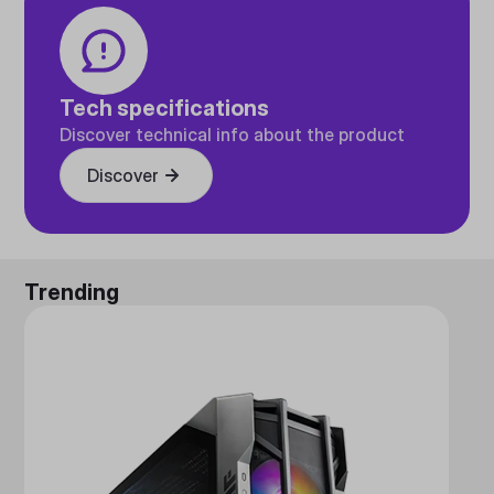
Tech specifications
Discover technical info about the product
Discover
Trending