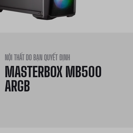
NỘI THẤT DO BẠN QUYẾT ĐỊNH
MASTERBOX MB500
ARGB