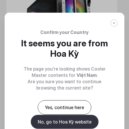
Confirm your Country
It seems you are from
Hoa Kỳ
The page you're looking shows Cooler
Master contents for
Việt Nam
.
Are you sure you want to continue
browsing the current site?
HAF 700
Yes, continue here
MẠNH MẼ VÀ TINH NHUỆ
No, go to Hoa Kỳ website
Discover