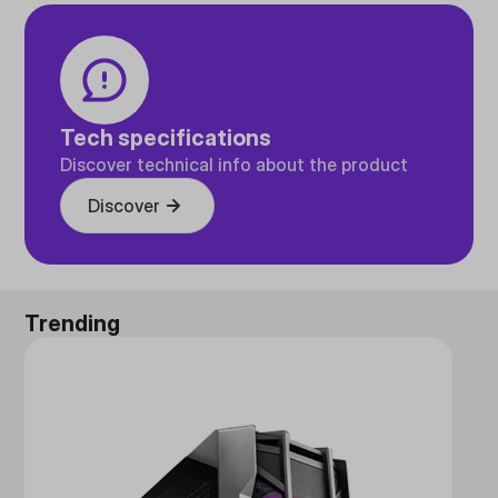
Tech specifications
Discover technical info about the product
Discover
Trending