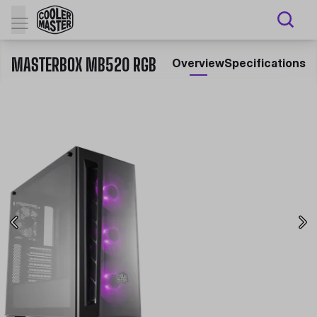
MASTERBOX MB520 RGB
Overview
Specifications