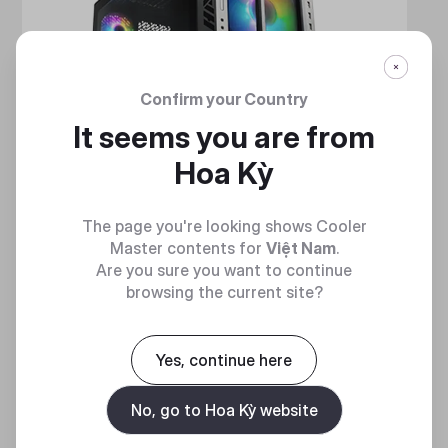
Confirm your Country
It seems you are from
Hoa Kỳ
The page you're looking shows Cooler
Master contents for
Việt Nam
.
Are you sure you want to continue
browsing the current site?
HAF 700
MẠNH MẼ VÀ TINH NHUỆ
Yes, continue here
No, go to Hoa Kỳ website
Discover