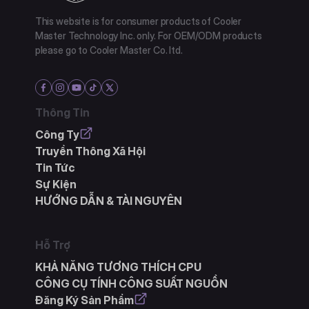
This website is for consumer products of Cooler
Master Technology Inc. only. For OEM/ODM products
please go to Cooler Master Co. ltd.
Thông Tin
Công Ty
Truyền Thông Xã Hội
Tin Tức
Sự Kiện
HƯỚNG DẪN & TÀI NGUYÊN
Hỗ Trợ
KHẢ NĂNG TƯƠNG THÍCH CPU
CÔNG CỤ TÍNH CÔNG SUẤT NGUỒN
Đăng Ký Sản Phẩm