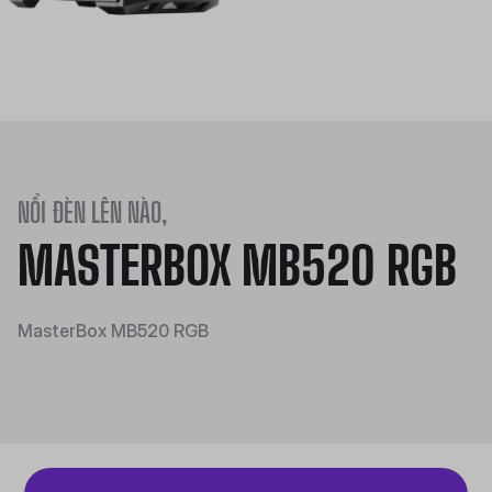
NỔI ĐÈN LÊN NÀO,
MASTERBOX MB520 RGB
MasterBox MB520 RGB