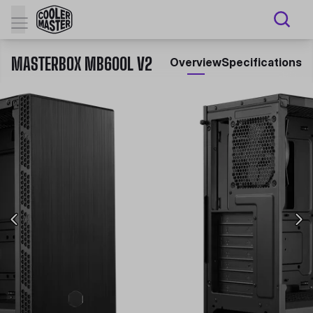
MASTERBOX MB600L V2
Overview
Specifications