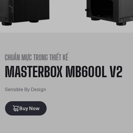
CHUẨN MỰC TRONG THIẾT KẾ
MASTERBOX MB600L V2
Sensible By Design
Buy Now