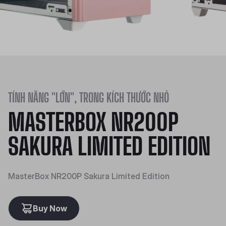
TÍNH NĂNG "LỚN", TRONG KÍCH THƯỚC NHỎ
MASTERBOX NR200P
SAKURA LIMITED EDITION
MasterBox NR200P Sakura Limited Edition
Buy Now