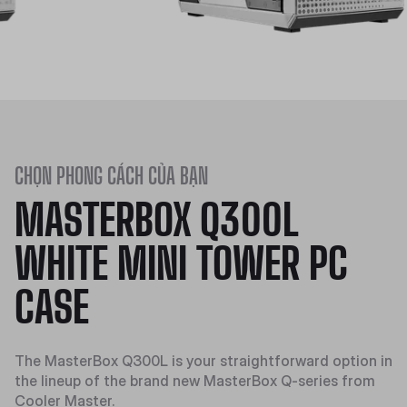
CHỌN PHONG CÁCH CỦA BẠN
MASTERBOX Q300L
WHITE MINI TOWER PC
CASE
The MasterBox Q300L is your straightforward option in
the lineup of the brand new MasterBox Q-series from
Cooler Master.