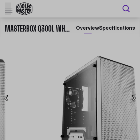
MASTERBOX Q300L WHITE MINI TOWER PC CASE
Overview
Specifications