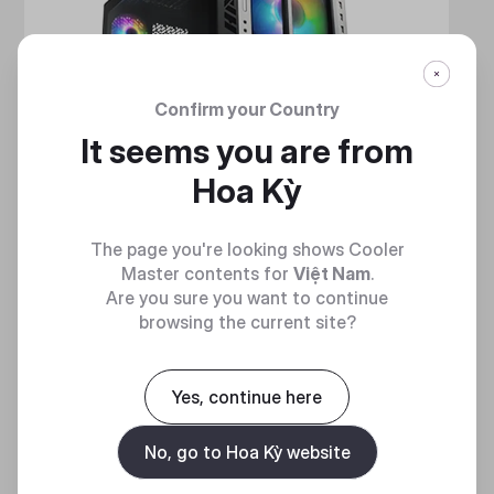
Confirm your Country
It seems you are from
Hoa Kỳ
The page you're looking shows Cooler
Master contents for
Việt Nam
.
Are you sure you want to continue
browsing the current site?
HAF 700
MẠNH MẼ VÀ TINH NHUỆ
Yes, continue here
No, go to Hoa Kỳ website
Discover