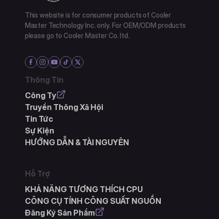
This website is for consumer products of Cooler
Master Technology Inc. only. For OEM/ODM products
please go to Cooler Master Co. ltd.
Thông Tin
Công Ty
Truyền Thông Xã Hội
Tin Tức
Sự Kiện
HƯỚNG DẪN & TÀI NGUYÊN
Hỗ Trợ
KHẢ NĂNG TƯƠNG THÍCH CPU
CÔNG CỤ TÍNH CÔNG SUẤT NGUỒN
Đăng Ký Sản Phẩm