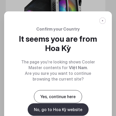
Confirm your Country
It seems you are from
Hoa Kỳ
The page you're looking shows Cooler
Master contents for
Việt Nam
.
Are you sure you want to continue
browsing the current site?
HAF 700
Yes, continue here
MẠNH MẼ VÀ TINH NHUỆ
No, go to Hoa Kỳ website
Discover