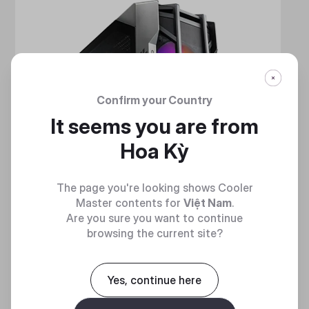
Confirm your Country
It seems you are from
Hoa Kỳ
The page you're looking shows Cooler
Master contents for
Việt Nam
.
Are you sure you want to continue
browsing the current site?
Yes, continue here
HAF 700
MẠNH MẼ VÀ TINH NHUỆ