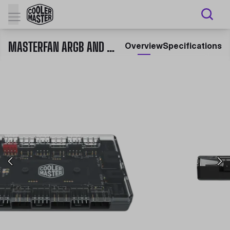
MASTERFAN ARGB AND PWM HUB
Overview
Specifications