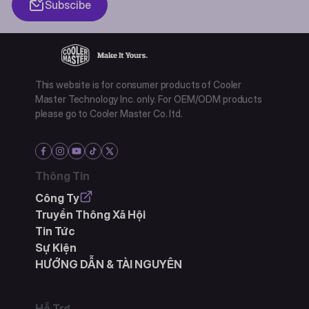
Subscibe
This website is for consumer products of Cooler
Master Technology Inc. only. For OEM/ODM products
please go to Cooler Master Co. ltd.
Thông Tin
Công Ty
Truyền Thông Xã Hội
Tin Tức
Sự Kiện
HƯỚNG DẪN & TÀI NGUYÊN
Hỗ Trợ