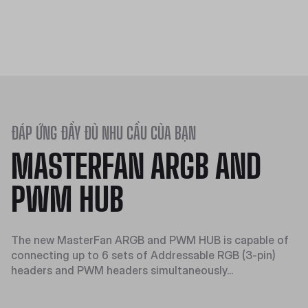
ĐÁP ỨNG ĐẦY ĐỦ NHU CẦU CỦA BẠN
MASTERFAN ARGB AND
PWM HUB
The new MasterFan ARGB and PWM HUB is capable of
connecting up to 6 sets of Addressable RGB (3-pin)
headers and PWM headers simultaneously...