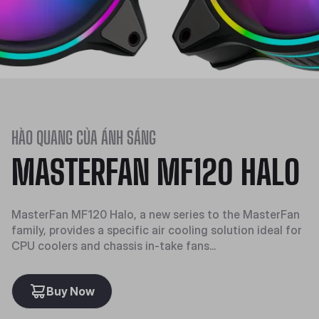
HÀO QUANG CỦA ÁNH SÁNG
MASTERFAN MF120 HALO
MasterFan MF120 Halo, a new series to the MasterFan
family, provides a specific air cooling solution ideal for
CPU coolers and chassis in-take fans...
Buy Now