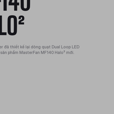
140
LO²
r đã thiết kế lại dòng quạt Dual Loop LED
u sản phẩm MasterFan MF140 Halo² mới.