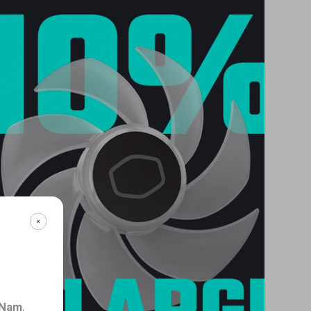
 Nam
.