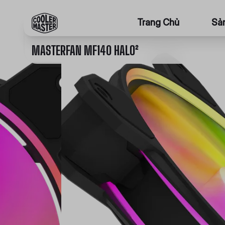
Trang Chủ
Sả
MASTERFAN MF140 HALO²