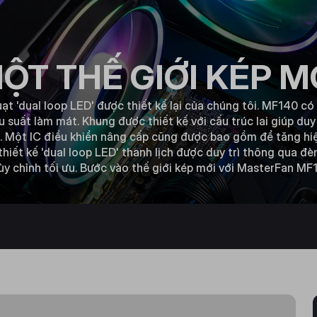
ỘT THẾ GIỚI KÉP M
t 'dual loop LED' được thiết kế lại của chúng tôi. MF140 có
u suất làm mát. Khung được thiết kế với cấu trúc lai giúp du
. Một IC điều khiển nâng cấp cũng được bao gồm để tăng hiệ
 thiết kế 'dual loop LED' thanh lịch được duy trì thông qua 
y chỉnh tối ưu. Bước vào thế giới kép mới với MasterFan MF