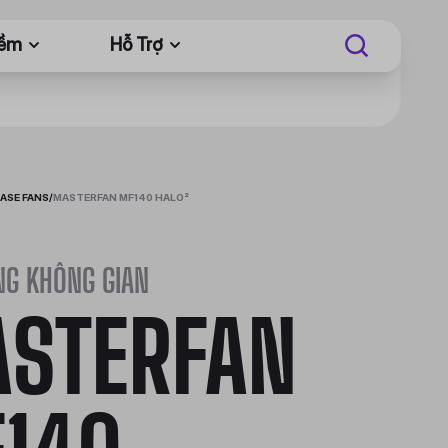
Mềm
Hỗ Trợ
ASE FANS
/
MASTERFAN MF140 HALO²
NG KHÔNG GIAN
STERFAN