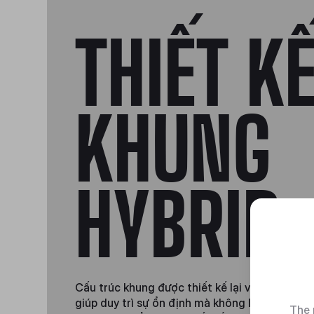
THIẾT K
KHUNG
HYBRID
Cấu trúc khung được thiết kế lại và bộ giảm 
giúp duy trì sự ổn định mà không làm giảm diệ
The 