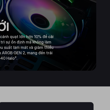
ỚI
 cánh quạt lớn hơn 10% để cải
y trì sự ổn định mà không làm
u suất làm mát và giảm thiểu
đèn ARGB GEN 2, mang đến trải
140 Halo².