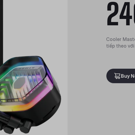
24
Cooler Maste
tiếp theo vớ
Buy 