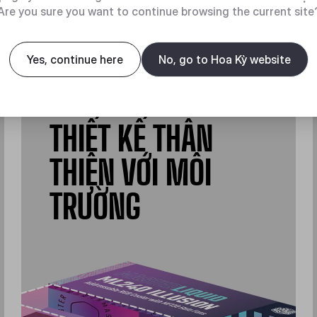
Are you sure you want to continue browsing the current site
Yes, continue here
No, go to Hoa Kỳ website
THIẾT KẾ THÂN
THIỆN VỚI MÔI
TRƯỜNG