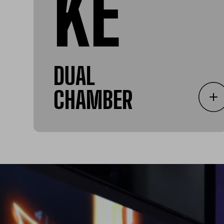
KẾ
DUAL
CHAMBER