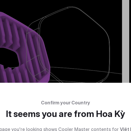
Confirm your Country
It seems you are from
Hoa Kỳ
page you're looking shows Cooler Master contents for
Việt