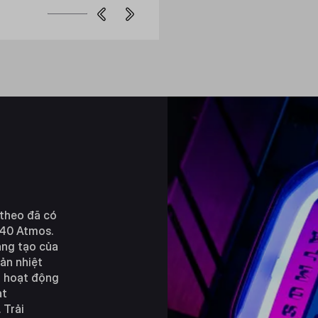
 theo đã có
240 Atmos.
áng tạo của
ản nhiệt
t hoạt động
ạt
 Trải