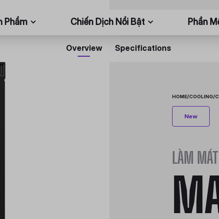
n Phẩm
Chiến Dịch Nổi Bật
Phần 
Overview
Specifications
HOME
/
COOLING
/
C
New
LÀM MÁT
MA