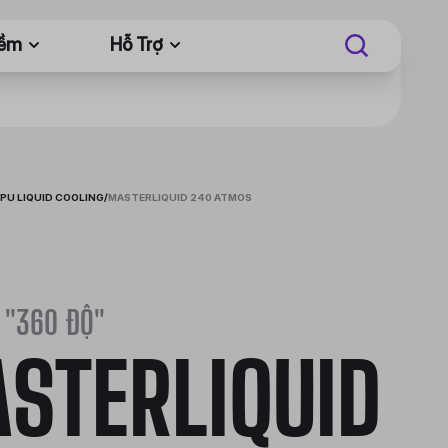
Mềm
Hỗ Trợ
PU LIQUID COOLING
/
MASTERLIQUID 240 ATMOS
 "360 ĐỘ"
STERLIQUID