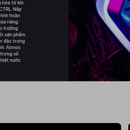
 hóa từ khi
CTRL. Nắp
hỉnh hoàn
của riêng
ôi trường
ốt sản phẩm.
r đặc trưng
ỉnh. Atmos
 trong số
nhiệt nước