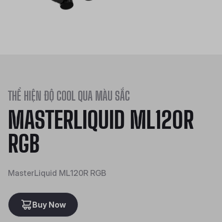
THỂ HIỆN ĐỘ COOL QUA MÀU SẮC
MASTERLIQUID ML120R
RGB
MasterLiquid ML120R RGB
Buy Now