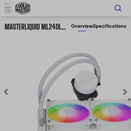
MASTERLIQUID ML240L V2 ARGB WHITE EDITION
Overview
Specifications