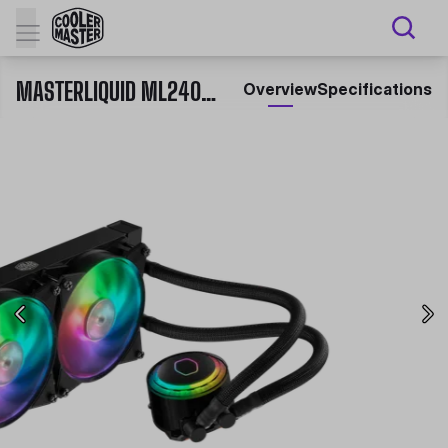
MASTERLIQUID ML240R RGB
Overview
Specifications