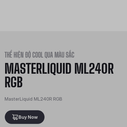
THỂ HIỆN ĐỘ COOL QUA MÀU SẮC
MASTERLIQUID ML240R
RGB
MasterLiquid ML240R RGB
Buy Now