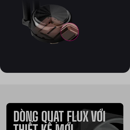
DÒNG QUẠT FLUX VỚI
THIẾT KẾ MỚI