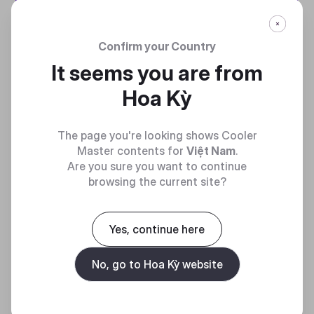
mát.
Confirm your Country
It seems you are from
Hoa Kỳ
TRAO ĐỔI NHIỆT
VƯỢT TRỘI
The page you're looking shows Cooler
Master contents for
Việt Nam
.
Động cơ tốc độ cao sử dụng
Are you sure you want to continue
cánh quạt bằng sứ giúp dòng
browsing the current site?
nước cân bằng giữa đến và đi
từ bộ tản nhiệt để trao đổi
nhiệt hiệu quả nhất.
Yes, continue here
No, go to Hoa Kỳ website