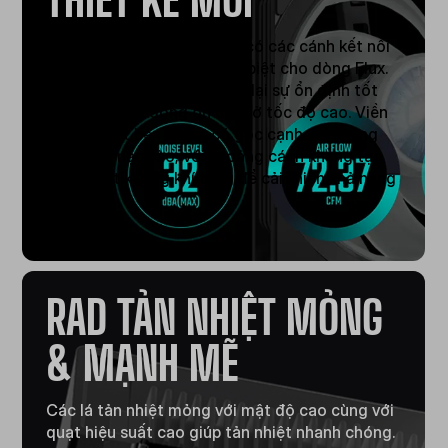
Quạt Air Balance độc đáo, có các cánh kết nối
với nhau được thiết kế đặc biệt cho dòng Flux.
Cấu trúc tăng cường mang lại sự ổn định tốt
hơn cho hoạt động ổn định ở tốc độ cao. Viền
khung quạt bên trong có góc cạnh giúp tăng
lượng khí nạp vào, với khoảng cách khung tạo
ra áp suất không khí tăng để cải thiện khả năng
làm mát.
RAD TẢN NHIỆT MỎNG
& MẠNH MẼ
Các lá tản nhiệt mỏng với mật độ cao cùng với
quạt hiệu suất cao giúp tản nhiệt nhanh chóng.