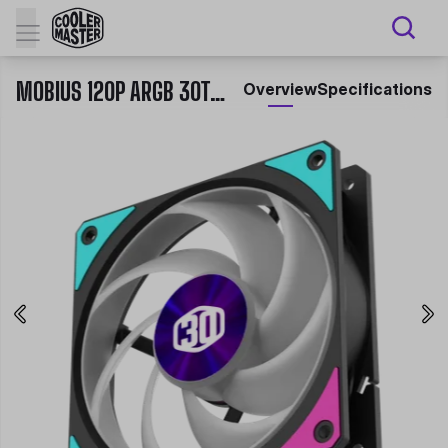
MOBIUS 120P ARGB 30TH ANNIVERSARY EDITION
Overview
Specifications