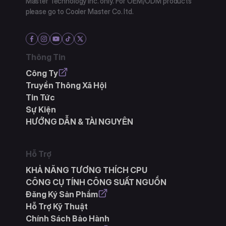
Master Technology Inc. only. For OEM/ODM products
please go to Cooler Master Co. ltd.
Thông Tin
Công Ty
Truyền Thông Xã Hội
Tin Tức
Sự Kiện
HƯỚNG DẪN & TÀI NGUYÊN
Hỗ Trợ
KHẢ NĂNG TƯƠNG THÍCH CPU
CÔNG CỤ TÍNH CÔNG SUẤT NGUỒN
Đăng Ký Sản Phẩm
Hỗ Trợ Kỹ Thuật
Chính Sách Bảo Hành