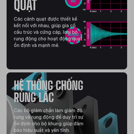
QUẠT
Các cánh quạt được thiết kế
kết nối với nhau, giúp gia cố
cấu trúc và cứng cáp, loại bỏ
rung động cho hoạt động quạt
ổn định và mạnh mẽ.
HỆ THỐNG CHỐNG
RUNG LẮC
Các bộ giảm chấn làm giảm độ
rung và rung động để duy trì sự
ổn định cho bộ khung giúp đảm
bảo hiệu suất và yên tĩnh.