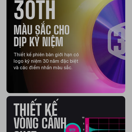
30TH
MÀU SẮC CHO
DỊP KỶ NIỆM
Thiết kế phiên bản giới hạn có
logo kỷ niệm 30 năm đặc biệt
và các điểm nhấn màu sắc.
THIẾT KẾ
VÒNG CÁNH