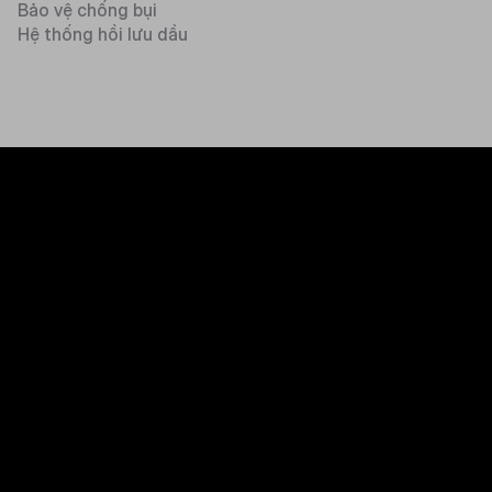
Bảo vệ chống bụi
Hệ thống hồi lưu dầu