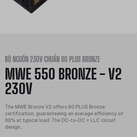
BỘ NGUỒN 230V CHUẨN 80 PLUS BRONZE
MWE 550 BRONZE - V2
230V
The MWE Bronze V2 offers 80 PLUS Bronze
certification, guaranteeing an average efficiency of
88% at typical load. The DC-to-DC + LLC circuit
design...