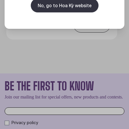
MẠNH MẼ VÀ TINH NHUỆ
No, go to Hoa Kỳ website
Discover
BE THE FIRST TO KNOW
Join our mailing list for special offers, new products and contests.
Privacy policy