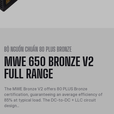
BỘ NGUỒN CHUẨN 80 PLUS BRONZE
MWE 650 BRONZE V2
FULL RANGE
The MWE Bronze V2 offers 80 PLUS Bronze
certification, guaranteeing an average efficiency of
85% at typical load. The DC-to-DC + LLC circuit
design...