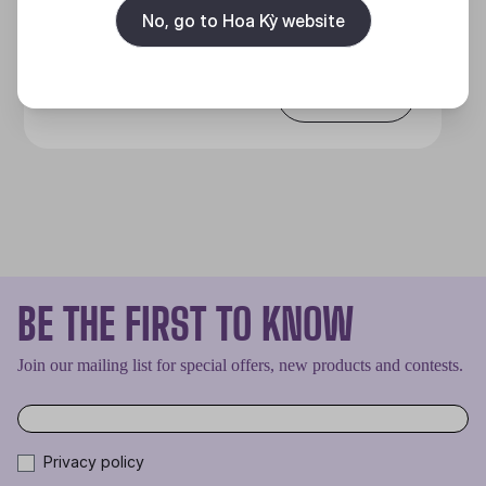
MẠNH MẼ VÀ TINH NHUỆ
No, go to Hoa Kỳ website
Discover
BE THE FIRST TO KNOW
Join our mailing list for special offers, new products and contests.
Privacy policy