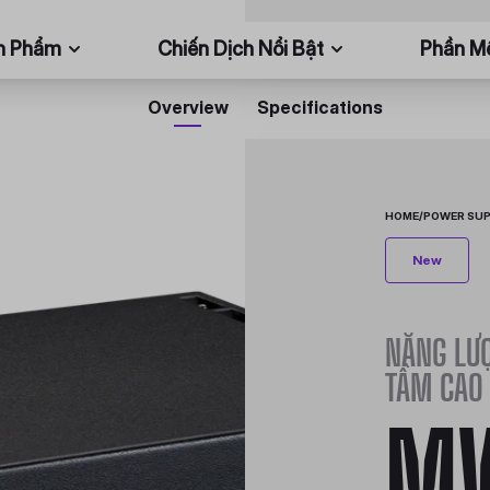
n Phẩm
Chiến Dịch Nổi Bật
Phần 
Overview
Specifications
HOME
/
POWER SUP
New
NĂNG LƯỢ
TẦM CAO
M