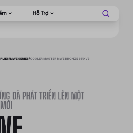
Mềm
Hỗ Trợ
PLIES
/
MWE SERIES
/
COOLER MASTER MWE BRONZE 650 V3
NG ĐÃ PHÁT TRIỂN LÊN MỘT
 MỚI
WE