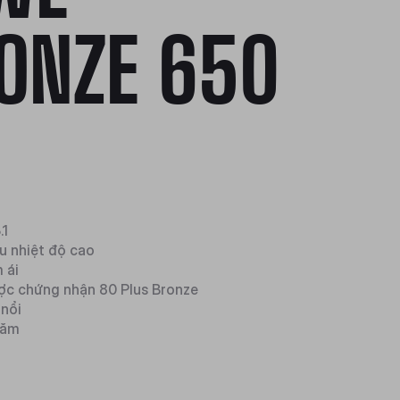
ONZE 650
.1
u nhiệt độ cao
 ái
ợc chứng nhận 80 Plus Bronze
 nổi
năm