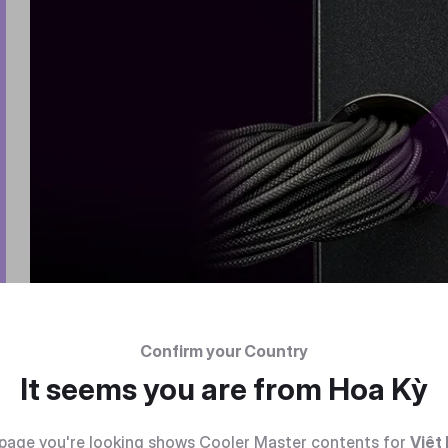
Confirm your Country
It seems you are from
Hoa Kỳ
page you're looking shows Cooler Master contents for
Việt