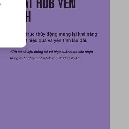
QUẠT HDB YÊN
?
TĨNH
Quạt ổ trục thủy động mang lại khả năng
làm mát hiệu quả và yên tĩnh lâu dài.
*Tất ​​cả số liệu thống kê về hiệu suất được xác nhận
trong thử nghiệm nhiệt độ môi trường 25°C.