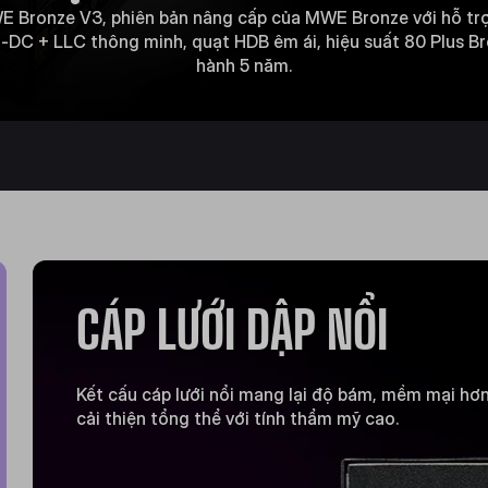
E Bronze V3, phiên bản nâng cấp của MWE Bronze với hỗ trợ 
-DC + LLC thông minh, quạt HDB êm ái, hiệu suất 80 Plus Bro
hành 5 năm.
CÁP LƯỚI DẬP NỔI
Kết cấu cáp lưới nổi mang lại độ bám, mềm mại hơ
cải thiện tổng thể với tính thẩm mỹ cao.