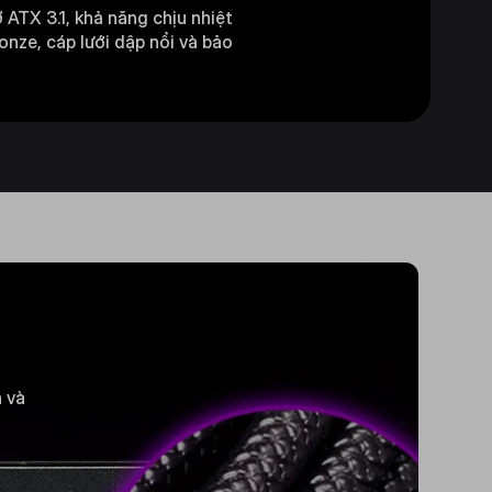
ATX 3.1, khả năng chịu nhiệt
nze, cáp lưới dập nổi và bảo
n và