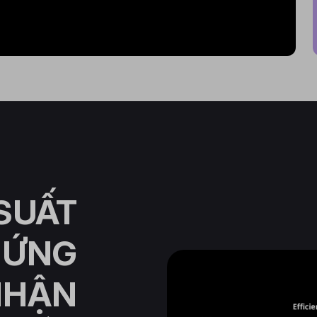
 SUẤT
HỨNG
NHẬN