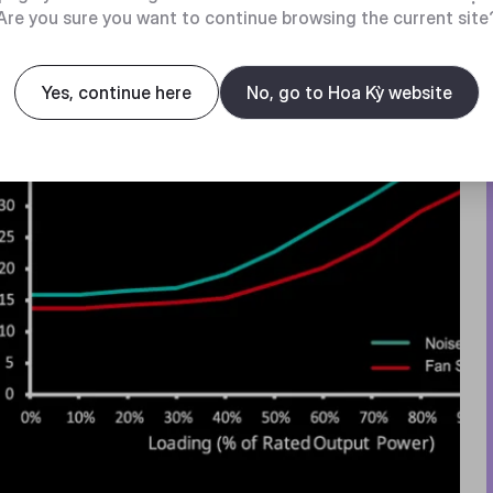
Are you sure you want to continue browsing the current site
Yes, continue here
No, go to Hoa Kỳ website