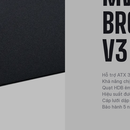
BR
V3
Hỗ trợ ATX 3
Khả năng chị
Quạt HDB êm
Hiệu suất đư
Cáp lưới dập
Bảo hành 5 