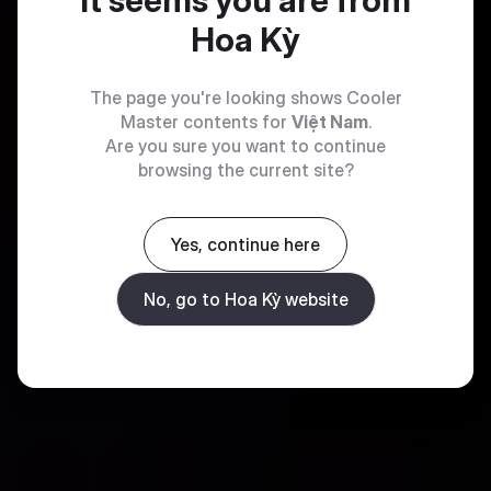
It seems you are from
Hoa Kỳ
The page you're looking shows Cooler
Master contents for
Việt Nam
.
Are you sure you want to continue
browsing the current site?
Yes, continue here
No, go to Hoa Kỳ website