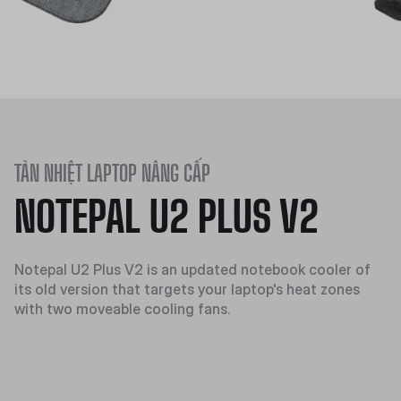
TẢN NHIỆT LAPTOP NÂNG CẤP
NOTEPAL U2 PLUS V2
Notepal U2 Plus V2 is an updated notebook cooler of
its old version that targets your laptop's heat zones
with two moveable cooling fans.