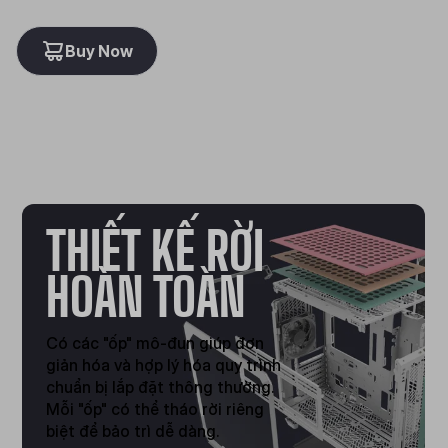
Buy Now
THIẾT KẾ RỜI
HOÀN TOÀN
Có các "ốp" mô-đun giúp đơn
giản hóa và hợp lý hóa quy trình
chuẩn bị lắp đặt thông thường.
Mỗi "ốp" có thể tháo rời riêng
biệt để bảo trì dễ dàng.