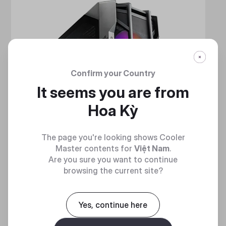
Confirm your Country
It seems you are from
Hoa Kỳ
The page you're looking shows Cooler
Master contents for
Việt Nam
.
Are you sure you want to continue
browsing the current site?
Yes, continue here
HAF 700
MẠNH MẼ VÀ TINH NHUỆ