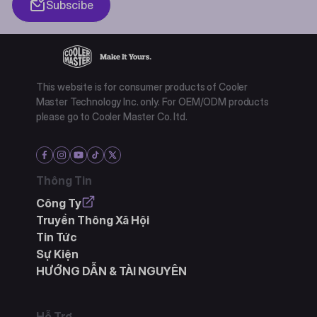
Subscibe
This website is for consumer products of Cooler
Master Technology Inc. only. For OEM/ODM products
please go to Cooler Master Co. ltd.
Thông Tin
Công Ty
Truyền Thông Xã Hội
Tin Tức
Sự Kiện
HƯỚNG DẪN & TÀI NGUYÊN
Hỗ Trợ