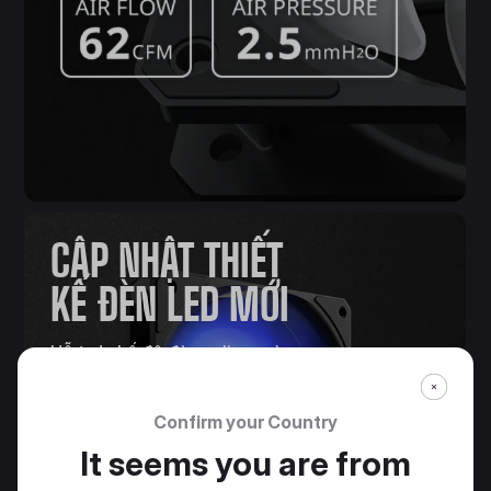
CẬP NHẬT THIẾT
KẾ ĐÈN LED MỚI
Hỗ trợ chế độ đèn eclipse và
cải tiến hiệu ứng đèn LED.
Confirm your Country
It seems you are from