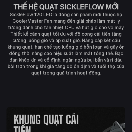
THẾ HỆ QUẠT SICKLEFLOW MỚI
SickleFlow 120 LED là dòng sản phẩm mới thuộc họ
CoolerMaster Fan mang đến giải pháp làm mát lý
tưởng dành cho tản nhiệt CPU và hút gió cho vỏ máy.
Thiết kế cánh quạt tối ưu với độ cong cải tiến tặng
cường luồng gió và áp suất gió. Nâng cấp kết cấu
khung quạt, hạn chế tạo luồng gió hỗn loạn và gây ồn
đồng thời nâng cao hiệu suất làm mát tổng thể. Bạc
đạn khép kín và cố định, ngăn ngừa bụi bẩn và rỉ dầu
bôi trơn trong khi gia tăng độ ổn định và tuổi thọ của
quạt trong quá trình hoạt động.
KHUNG QUẠT CẢI
TIẾN