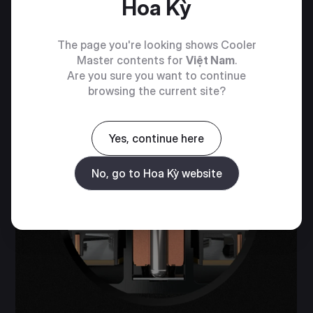
Hoa Kỳ
The page you're looking shows Cooler
Master contents for
Việt Nam
.
Are you sure you want to continue
browsing the current site?
KẾT CẤU BẠC ĐẠN KHÉP
KÍN MỚI
Yes, continue here
Nâng cao tính chống bụi cũng như ngăn ngừa rỉ
No, go to Hoa Kỳ website
dầu bôi trơn.