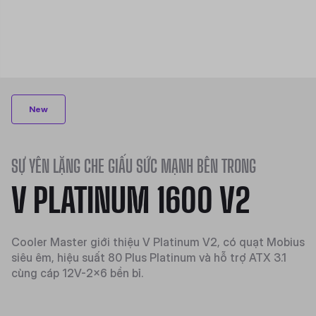
New
SỰ YÊN LẶNG CHE GIẤU SỨC MẠNH BÊN TRONG
V PLATINUM 1600 V2
Cooler Master giới thiệu V Platinum V2, có quạt Mobius
siêu êm, hiệu suất 80 Plus Platinum và hỗ trợ ATX 3.1
cùng cáp 12V-2x6 bền bỉ.