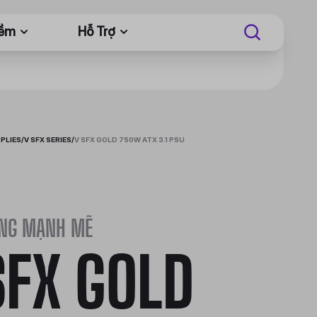
Mềm
Hỗ Trợ
PLIES
/
V SFX SERIES
/
V SFX GOLD 750W ATX 3.1 PSU
NG MẠNH MẼ
SFX GOLD