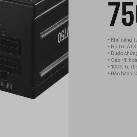
75
• Khả năng t
• Hỗ trợ ATX
• Được chứn
• Cáp rời ho
• 100% tụ đi
• Bảo hành 