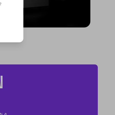
?
N
0% ở