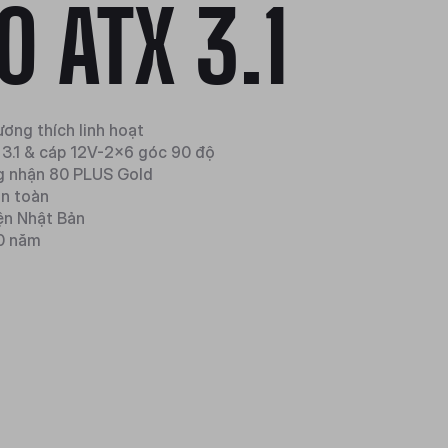
0 ATX 3.1
ương thích linh hoạt
 3.1 & cáp 12V-2x6 góc 90 độ
g nhận 80 PLUS Gold
àn toàn
ện Nhật Bản
10 năm