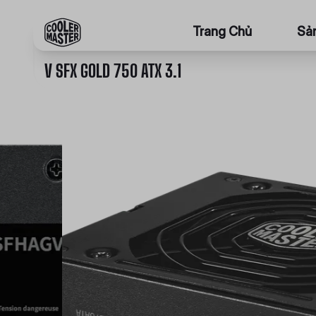
Trang Chủ
Sả
V SFX GOLD 750 ATX 3.1