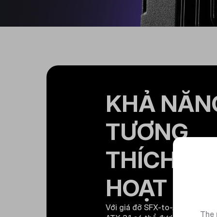
KHẢ NĂN
TƯƠNG
THÍCH LI
HOẠT
Với giá đỡ SFX-to-ATX đi kèm,
The 