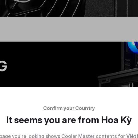
G
NH
Confirm your Country
It seems you are from
Hoa Kỳ
 V SFX Gold
page you're looking shows Cooler Master contents for
Việt