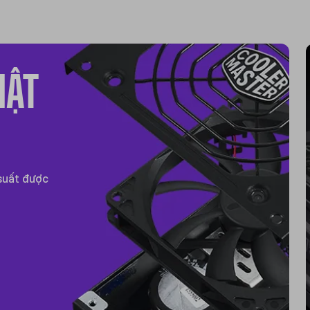
HẬT
 suất được