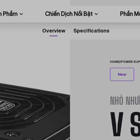
n Phẩm
Chiến Dịch Nổi Bật
Phần 
Overview
Specifications
HOME
/
POWER SUP
New
NHỎ NHƯ
V 