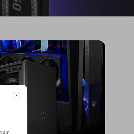
 Nam
.