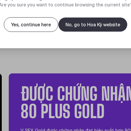
ho các hệ
Are you sure you want to continue browsing the current site
ư mini-ITX
Yes, continue here
No, go to Hoa Kỳ website
ĐƯỢC CHỨNG NHẬ
80 PLUS GOLD
V SFX Gold được chứng nhận đạt hiệu suất hơn 9