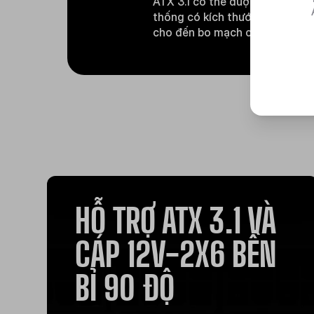
ATX 3.1 có thể được sử dụng c
thống có kích thước từ nhỏ nh
cho đến bo mạch chủ E-ATX.
HỖ TRỢ ATX 3.1 VÀ
CÁP 12V-2X6 BỀN
BỈ 90 ĐỘ