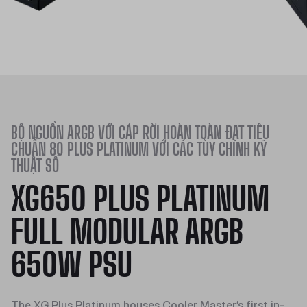
BỘ NGUỒN ARGB VỚI CÁP RỜI HOÀN TOÀN ĐẠT TIÊU
CHUẨN 80 PLUS PLATINUM VỚI CÁC TÙY CHỈNH KỸ
THUẬT SỐ
XG650 PLUS PLATINUM
FULL MODULAR ARGB
650W PSU
The XG Plus Platinum houses Cooler Master’s first in-