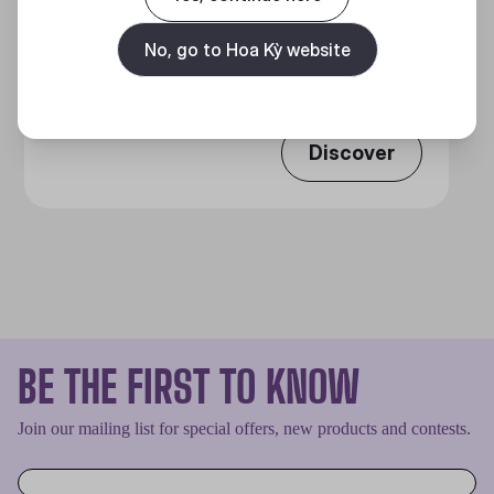
HAF 700
No, go to Hoa Kỳ website
MẠNH MẼ VÀ TINH NHUỆ
Discover
BE THE FIRST TO KNOW
Join our mailing list for special offers, new products and contests.