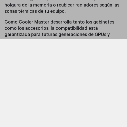
holgura de la memoria o reubicar radiadores según las
zonas térmicas de tu equipo.
Como Cooler Master desarrolla tanto los gabinetes
como los accesorios, la compatibilidad está
garantizada para futuras generaciones de GPUs y
hardware. No es una plataforma estática: crece con
cada producto nuevo.
Para los overclockers, este nivel de control sobre el
diseño térmico y la disposición del hardware es parte
del proceso. Tener un sistema que soporte piezas
grandes y de alto rendimiento sin modificaciones
significa menos sorpresas y más estabilidad.
Personalización por género o rol