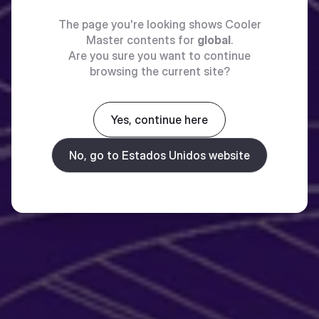
The page you're looking shows Cooler
Master contents for
global
.
Are you sure you want to continue
browsing the current site?
Yes, continue here
No, go to Estados Unidos website