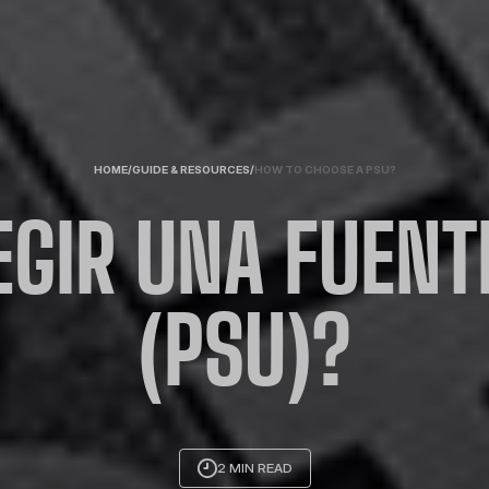
HOME
/
GUIDE & RESOURCES
/
HOW TO CHOOSE A PSU?
GIR UNA FUENT
(PSU)?
2 MIN READ