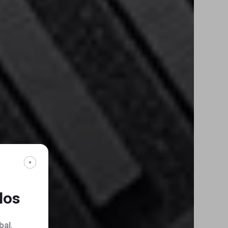
dos
bal
.