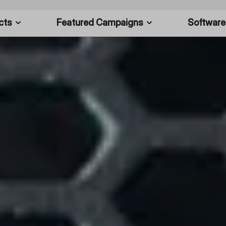
cts
Featured Campaigns
Software