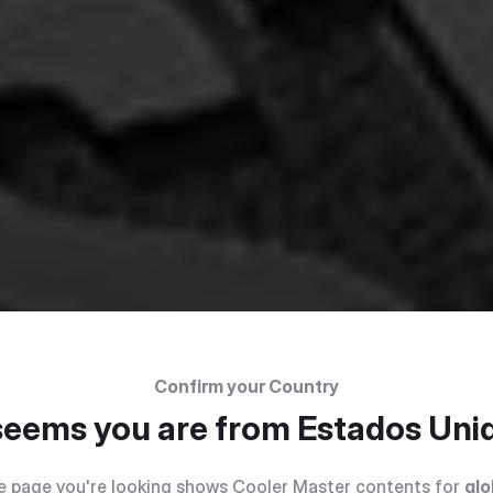
Confirm your Country
 seems you are from
Estados Uni
e page you're looking shows Cooler Master contents for
glo