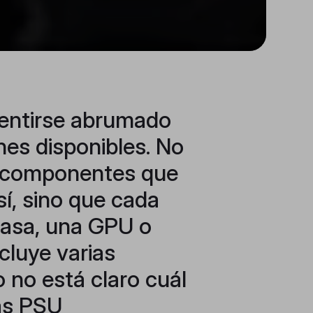
 sentirse abrumado
nes disponibles. No
s componentes que
í, sino que cada
casa, una GPU o
cluye varias
 no está claro cuál
las PSU