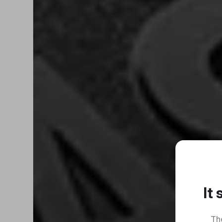
It
Th