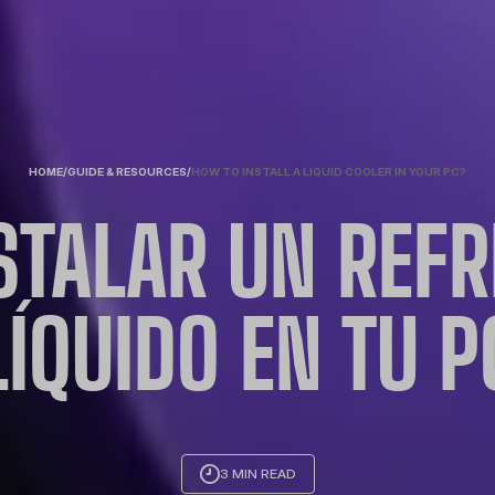
HOME
/
GUIDE & RESOURCES
/
HOW TO INSTALL A LIQUID COOLER IN YOUR PC?
STALAR UN REFR
LÍQUIDO EN TU P
3 MIN READ