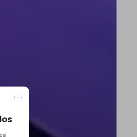
dos
bal
.