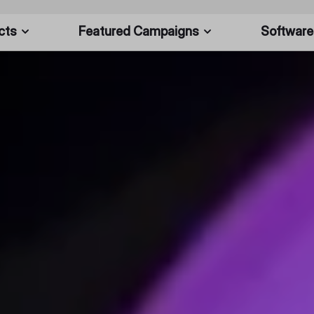
cts
Featured Campaigns
Software