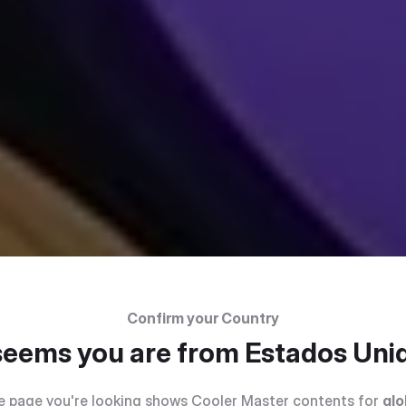
Confirm your Country
 seems you are from
Estados Uni
e page you're looking shows Cooler Master contents for
glo