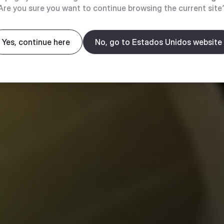
Are you sure you want to continue browsing the current site
Yes, continue here
No, go to Estados Unidos website