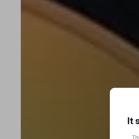
It
Th