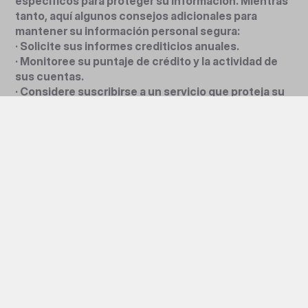
específicos para proteger su información. Mientras
tanto, aquí algunos consejos adicionales para
mantener su información personal segura:
· Solicite sus informes crediticios anuales.
· Monitoree su puntaje de crédito y la actividad de
sus cuentas.
· Considere suscribirse a un servicio que proteja su
información y consulte con su compañía de seguros
o su compañía de tarjeta de crédito, ya que pueden
ofrecer uno gratuitamente.
· Considere bloquear su crédito con las agencias de
crédito.
· Actualice y cambie las contraseñas de sus
cuentas. La mejor práctica es memorizar sus
contraseñas y no usar funciones de
“autocompletar” en navegadores o aplicaciones.
Continuaremos informándole sobre el progreso de
la investigación conforme recibamos más
información. Por favor, dirija cualquier pregunta a:
consumer_care@coolermaster.com