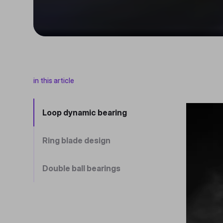
in this article
Loop dynamic bearing
Ring blade design
Double ball bearings