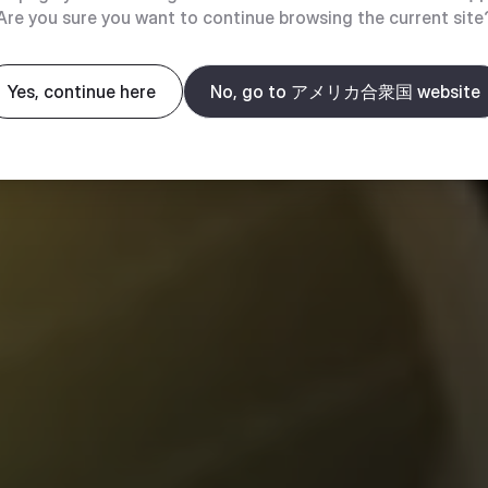
Are you sure you want to continue browsing the current site
Yes, continue here
No, go to アメリカ合衆国 website