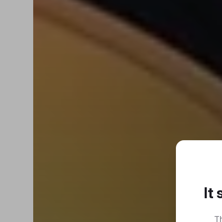
It
Th