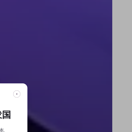
衆国
本
.