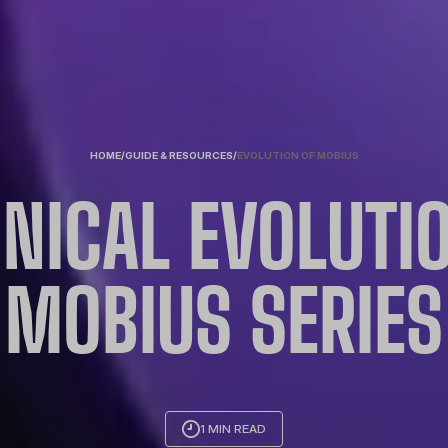
HOME
/
GUIDE & RESOURCES
/
EVOLUTION OF MOBIUS
NICAL EVOLUTI
MOBIUS SERIES
1 MIN READ