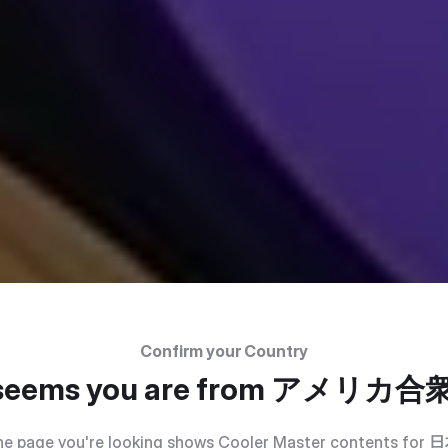
Confirm your Country
 seems you are from
アメリカ合
e page you're looking shows Cooler Master contents for
日